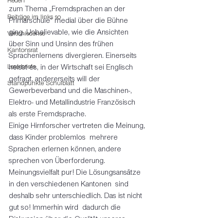
Reden
zum Thema „Fremdsprachen an der 
Beiträge im links so
Primarschule“ medial über die Bühne 
ging. Unbelievable, wie die Ansichten 
Verschiedenes
über Sinn und Unsinn des frühen 
Kantonsrat
Sprachenlernens divergieren. Einerseits 
Leserbriefe
heisst es, in der Wirtschaft sei Englisch 
gefragt, andererseits will der 
Standpunkte Schulblatt
Gewerbeverband und die Maschinen-, 
Elektro- und Metallindustrie Französisch 
als erste Fremdsprache. 
Einige Hirnforscher vertreten die Meinung, 
dass Kinder problemlos  mehrere 
Sprachen erlernen können, andere 
sprechen von Überforderung.  
Meinungsvielfalt pur! Die Lösungsansätze 
in den verschiedenen Kantonen  sind 
deshalb sehr unterschiedlich. Das ist nicht 
gut so! Immerhin wird  dadurch die 