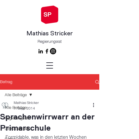
Mathias Stricker
Regierungsrat
Beitrag
Alle Beiträge
Mathias Stricker
Alle Beiträge
1. Sept. 2014
Sprachenwirrwarr an der
Regierungsrat
Primarschule
DBKS aktuell
Formidable, was in den letzten Wochen 