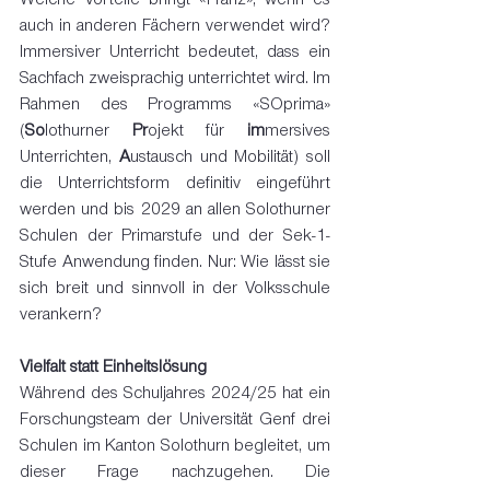
auch in anderen Fächern verwendet wird? 
Immersiver Unterricht bedeutet, dass ein 
Sachfach zweisprachig unterrichtet wird. Im 
Rahmen des Programms «SOprima» 
(
So
lothurner 
Pr
ojekt für 
im
mersives 
Unterrichten, 
A
ustausch und Mobilität) soll 
die Unterrichtsform definitiv eingeführt 
werden und bis 2029 an allen Solothurner 
Schulen der Primarstufe und der Sek-1-
Stufe
Anwendung finden. Nur: Wie lässt sie 
sich breit und sinnvoll in der Volksschule 
verankern?
Vielfalt statt Einheitslösung
Während des Schuljahres 2024/25 hat ein 
Forschungsteam der Universität Genf drei 
Schulen im Kanton Solothurn begleitet, um 
dieser Frage nachzugehen. Die 