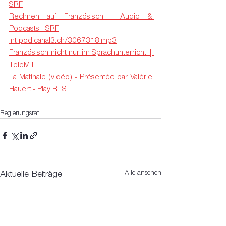
SRF
Rechnen auf Französisch - Audio & 
Podcasts - SRF
int-pod.canal3.ch/3067318.mp3
Französisch nicht nur im Sprachunterricht | 
TeleM1
La Matinale (vidéo) - Présentée par Valérie 
Hauert - Play RTS
Regierungsrat
Alle ansehen
Aktuelle Beiträge