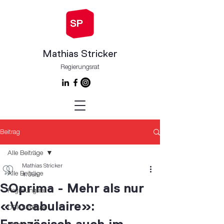
Mathias Stricker
Regierungsrat
Beitrag
Alle Beiträge
Mathias Stricker
Alle Beiträge
4. Juni
SOprima - Mehr als nur
Regierungsrat
«Vocabulaire»:
DBKS aktuell