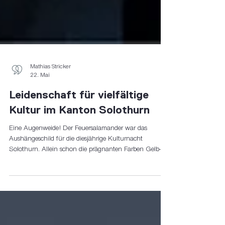
Mathias Stricker
22. Mai
Leidenschaft für vielfältige
Kultur im Kanton Solothurn
Eine Augenweide! Der Feuersalamander war das
Aushängeschild für die diesjährige Kulturnacht
Solothurn. Allein schon die prägnanten Farben Gelb-
Schwarz und die tolle Gestaltung des Plakates lassen
erahnen, welch originelles Programm zusammengestellt
wurde. Der Feuersalamander knüpft eine besondere
Verbindung zu den Elementen Wasser und Feuer.
Wasser symbolisiert Emotionen, Intuition und das