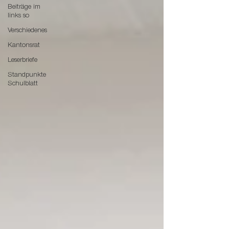
Beiträge im
links so
Verschiedenes
Kantonsrat
Leserbriefe
Standpunkte
Schulblatt