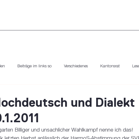
den
Beiträge im links so
Verschiedenes
Kantonsrat
Lese
Hochdeutsch und Dialekt
9.1.2011
arten Billiger und unsachlicher Wahlkampf nenne ich das! 
 letzten Herbst anlässlich der HarmoS-Abstimmung der SV