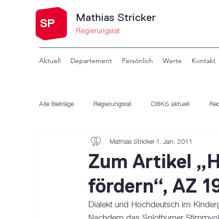
Mathias Stricker
Regierungsrat
Aktuell
Departement
Persönlich
Werte
Kontakt
Alle Beiträge
Regierungsrat
DBKS aktuell
Re
Mathias Stricker
1. Jan. 2011
Standpunkte Schulblatt
Zum Artikel „
fördern“, AZ 1
Dialekt und Hochdeutsch im Kinderg
Nachdem das Solothurner Stimmvolk