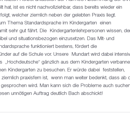
lt hat, ist es nicht nachvollziehbar, dass bereits wieder ein 
olgt, welcher ziemlich neben der gelebten Praxis liegt. 
um Thema Standardsprache im Kindergarten  einen 
mit sehr gut fährt. Die  Kindergartenlehrpersonen wissen, de
ibel und situationsbezogen einzusetzen. Das Mit- und 
dardsprache funktioniert bestens, fördert die  
nder auf die Schule vor. Unsere  Mundart wird dabei intensiv
as  „Hochdeutsche“ gänzlich aus dem Kindergarten verbanne
einen Kindergarten zu besuchen. Er würde dabei  feststellen, 
ziemlich praxisfern ist,  wenn man weiter bedenkt, dass ab d
  gesprochen wird. Man kann sich die Probleme auch suchen
iesen unnötigen Auftrag deutlich Bach abschickt! 