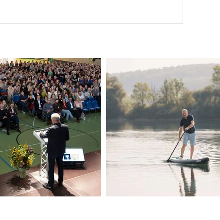
e Kaufkraft der
Nein zur schädl
evölkerung wird gestärkt
Initiative