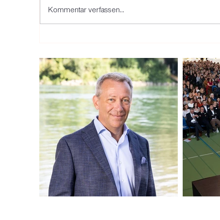
Kommentar verfassen...
Ja zum Stromgesetz am 9.
Di
Juni! Damit die
B
Energiewende vorankommt.