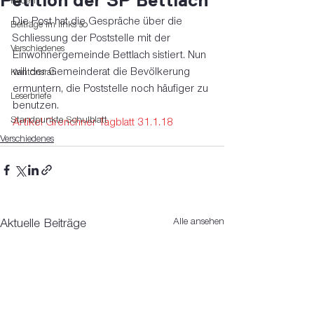
Petition der SP Bettlach
Reden
Die Post hat die Gespräche über die 
Beiträge im links so
Schliessung der Poststelle mit der 
Verschiedenes
Einwohnergemeinde Bettlach sistiert. Nun 
will der Gemeinderat die Bevölkerung 
Kantonsrat
ermuntern, die Poststelle noch häufiger zu 
Leserbriefe
benutzen. 
Standpunkte Schulblatt
Artikel Grenchner Tagblatt 31.1.18
Verschiedenes
Alle ansehen
Aktuelle Beiträge