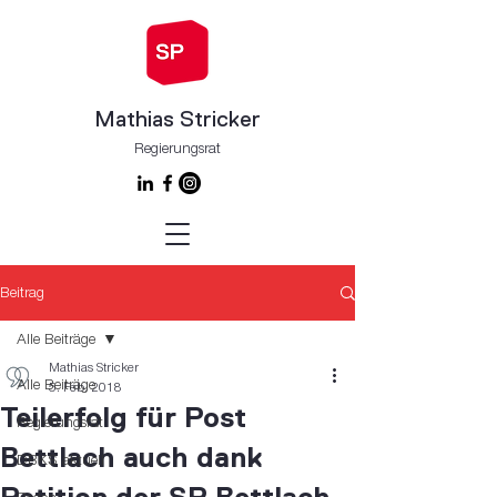
Mathias Stricker
Regierungsrat
Beitrag
Alle Beiträge
Mathias Stricker
Alle Beiträge
5. Feb. 2018
Teilerfolg für Post
Regierungsrat
Bettlach auch dank
DBKS aktuell