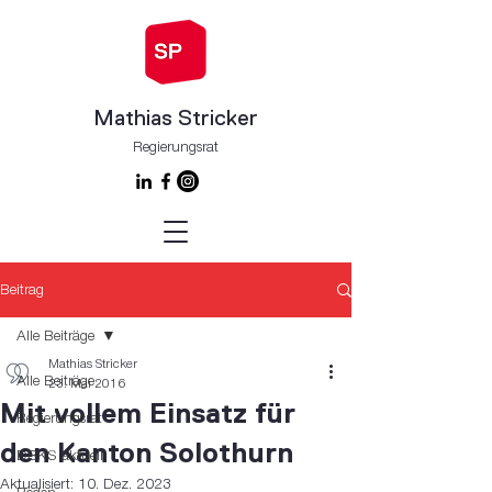
Mathias Stricker
Regierungsrat
Beitrag
Alle Beiträge
Mathias Stricker
Alle Beiträge
23. Mai 2016
Mit vollem Einsatz für
Regierungsrat
den Kanton Solothurn
DBKS aktuell
Aktualisiert:
10. Dez. 2023