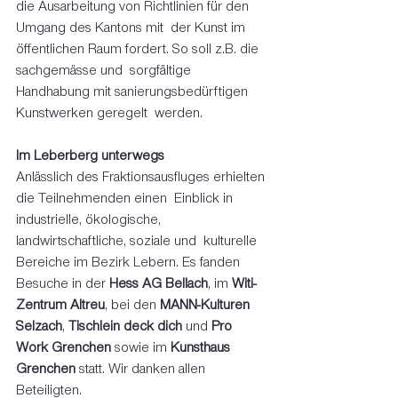
die Ausarbeitung von Richtlinien für den 
Umgang des Kantons mit  der Kunst im 
öffentlichen Raum fordert. So soll z.B. die 
sachgemässe und  sorgfältige 
Handhabung mit sanierungsbedürftigen 
Kunstwerken geregelt  werden. 
Im Leberberg unterwegs
Anlässlich des Fraktionsausfluges erhielten 
die Teilnehmenden einen  Einblick in 
industrielle, ökologische, 
landwirtschaftliche, soziale und  kulturelle 
Bereiche im Bezirk Lebern. Es fanden 
Besuche in der 
Hess AG Bellach
, im 
Witi-
Zentrum Altreu
, bei den 
MANN-Kulturen 
Selzach
, 
Tischlein deck dich
 und 
Pro 
Work Grenchen
 sowie im 
Kunsthaus 
Grenchen
 statt. Wir danken allen 
Beteiligten. 