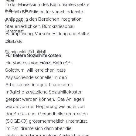
Reden
In der Maisession des Kantonsrates setzte 
Beiträge im links so
sich die SP-Fraktion für verschiedenste 
Anliegen in den Bereichen Integration, 
Verschiedenes
Steuerredlichkeit, Bürokratieabbau, 
Kantonsrat
Raumplanung, Verkehr, Bildung und Kultur 
ein. 
Leserbriefe
Standpunkte Schulblatt
Für tiefere Sozialhilfekosten
Ein Vorstoss von 
Fränzi Roth
 (SP), 
Solothurn, will  erreichen, dass 
Asylsuchende schneller in den 
Arbeitsmarkt integriert  und somit 
mögliche zusätzliche Sozialhilfekosten 
gespart werden können.  Das Anliegen 
wurde von der Regierung wie auch von 
der Sozial- und  Gesundheitskommission 
(SOGEKO) grossmehrheitlich unterstützt. 
Im Rat  drehte sich dann aber die 
Diskussion darum, welche Asylsuchenden 