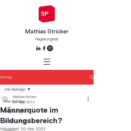
Mathias Stricker
Regierungsrat
Beitrag
Alle Beiträge
Mathias Stricker
Alle Beiträge
23. Dez. 2012
Männerquote im
Regierungsrat
Bildungsbereich?
DBKS aktuell
Aktualisiert:
20. Nov. 2023