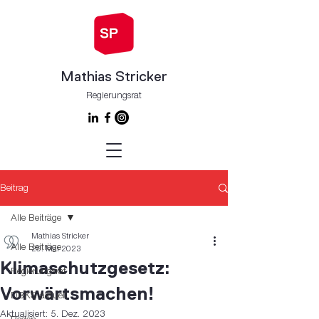
Mathias Stricker
Regierungsrat
Beitrag
Alle Beiträge
Mathias Stricker
Alle Beiträge
29. Mai 2023
Klimaschutzgesetz:
Regierungsrat
Vorwärtsmachen!
DBKS aktuell
Aktualisiert:
5. Dez. 2023