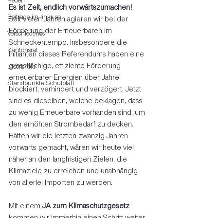
Reden
Es ist Zeit, endlich vorwärtszumachen!
Beiträge im links so
Seit vielen Jahren agieren wir bei der 
Förderung der Erneuerbaren im 
Verschiedenes
Schneckentempo. Insbesondere die 
Kantonsrat
Initianten dieses Referendums haben eine 
grossflächige, effiziente Förderung 
Leserbriefe
erneuerbarer Energien über Jahre 
Standpunkte Schulblatt
blockiert, verhindert und verzögert. Jetzt 
sind es dieselben, welche beklagen, dass 
zu wenig Erneuerbare vorhanden sind, um 
den erhöhten Strombedarf zu decken. 
Hätten wir die letzten zwanzig Jahren 
vorwärts gemacht, wären wir heute viel 
näher an den langfristigen Zielen, die 
Klimaziele zu erreichen und unabhängig 
von allerlei Importen zu werden. 
Mit einem 
JA zum Klimaschutzgesetz
kommen wir immerhin einen Schritt weiter 