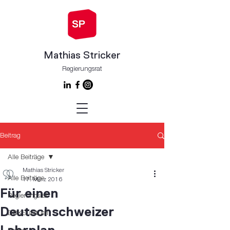
Mathias Stricker
Regierungsrat
Beitrag
Alle Beiträge
Mathias Stricker
Alle Beiträge
17. März 2016
Für einen
Regierungsrat
Deutschschweizer
DBKS aktuell