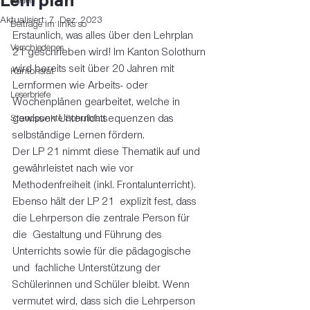
Lehrplan
Reden
Aktualisiert:
7. Dez. 2023
Beiträge im links so
Erstaunlich, was alles über den Lehrplan 
Verschiedenes
21 geschrieben wird! Im Kanton Solothurn 
wird bereits seit über 20 Jahren mit 
Kantonsrat
Lernformen wie Arbeits- oder 
Leserbriefe
Wochenplänen gearbeitet, welche in 
Standpunkte Schulblatt
gewissen Unterrichtsequenzen das 
selbständige Lernen fördern. 
Der LP 21 nimmt diese Thematik auf und 
gewährleistet nach wie vor  
Methodenfreiheit (inkl. Frontalunterricht). 
Ebenso hält der LP 21  explizit fest, dass 
die Lehrperson die zentrale Person für 
die  Gestaltung und Führung des 
Unterrichts sowie für die pädagogische 
und  fachliche Unterstützung der 
Schülerinnen und Schüler bleibt. Wenn  
vermutet wird, dass sich die Lehrperson 