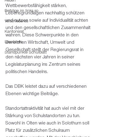
Reden
Wettbewerbsfähigkeit stärken, 
Beiträge im links so
Lebensgrundlagen nachhaltig schützen 
und nutzen sowie auf Individualität achten 
Verschiedenes
und den gesellschaftlichen Zusammenhalt 
Kantonsrat
wahren. Diese Schwerpunkte in den 
Leserbriefe
Bereichen Wirtschaft, Umwelt und 
Gesellschaft stellt der Regierungsrat in 
Standpunkte Schulblatt
den nächsten vier Jahren in seiner 
Legislaturplanung ins Zentrum seines 
politischen Handelns.
Das DBK leistet dazu auf verschiedenen 
Ebenen wichtige Beiträge.
Standortattraktivität hat auch viel mit der 
Stärkung von Schulstandorten zu tun. 
Sowohl in Olten wie auch in Solothurn soll 
Platz für zusätzlichen Schulraum 