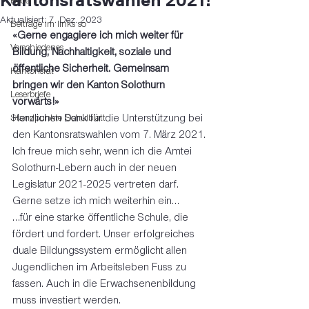
Kantonsratswahlen 2021!
Reden
Aktualisiert:
7. Dez. 2023
Beiträge im links so
«Gerne engagiere ich mich weiter für 
Verschiedenes
Bildung, Nachhaltigkeit, soziale und 
öffentliche Sicherheit. Gemeinsam 
Kantonsrat
bringen wir den Kanton Solothurn 
Leserbriefe
vorwärts!»
Standpunkte Schulblatt
Herzlichen Dank für die Unterstützung bei 
den Kantonsratswahlen vom 7. März 2021. 
Ich freue mich sehr, wenn ich die Amtei 
Solothurn-Lebern auch in der neuen 
Legislatur 2021-2025 vertreten darf. 
Gerne setze ich mich weiterhin ein… 
…für eine starke öffentliche Schule, die 
fördert und fordert. Unser erfolgreiches 
duale Bildungssystem ermöglicht allen 
Jugendlichen im Arbeitsleben Fuss zu 
fassen. Auch in die Erwachsenenbildung 
muss investiert werden. 