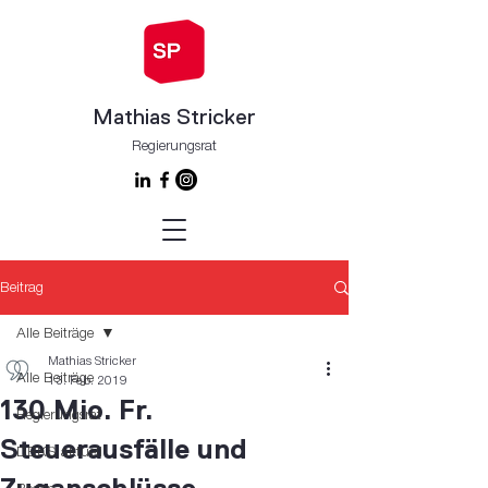
Mathias Stricker
Regierungsrat
Beitrag
Alle Beiträge
Mathias Stricker
Alle Beiträge
13. Feb. 2019
130 Mio. Fr.
Regierungsrat
Steuerausfälle und
DBKS aktuell